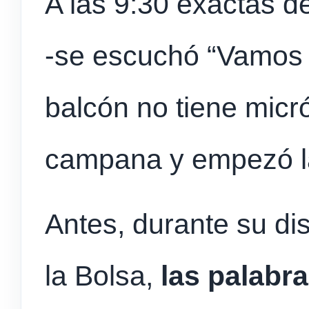
A las 9:30 exactas de
-se escuchó “Vamos 
balcón no tiene micró
campana y empezó l
Antes, durante su di
la Bolsa,
las palabra