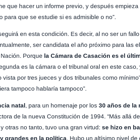
ene que hacer un informe previo, y después empieza a
 para que se estudie si es admisible o no”.
guirá en esta condición. Es decir, al no ser un fallo 
ntualmente, ser candidata el año próximo para las el
la Nación. Porque
la Cámara de Casación es el últim
a segunda es la cámara o el tribunal oral en este cas
 vista por tres jueces y dos tribunales como mínim
ciera tampoco hablaría tampoco”.
cia natal
, para un homenaje por los
30 años de la 
actora de la nueva Constitución de 1994. “Más allá d
otras no tanto, tuvo una gran virtud:
se hizo en b
 grandes en la política
. Hubo un altísimo nivel d