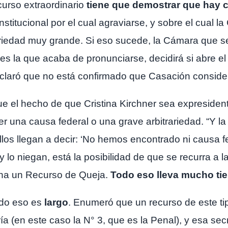
curso extraordinario
tiene que demostrar que hay c
titucional por el cual agraviarse, y sobre el cual la
riedad muy grande. Si eso sucede, la Cámara que se 
 la que acaba de pronunciarse, decidirá si abre el r
 aclaró que no está confirmado que Casación consider
e el hecho de que Cristina Kirchner sea expresiden
r una causa federal o una grave arbitrariedad. “Y l
llos llegan a decir: ‘No hemos encontrado ni causa fe
 y lo niegan, está la posibilidad de que se recurra a 
ina un Recurso de Queja.
Todo eso lleva mucho ti
todo eso es
largo
. Enumeró que un recurso de este tip
ía (en este caso la N° 3, que es la Penal), y esa secr