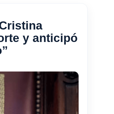
Cristina
orte y anticipó
o”