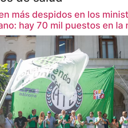
n más despidos en los minist
ano: hay 70 mil puestos en la 