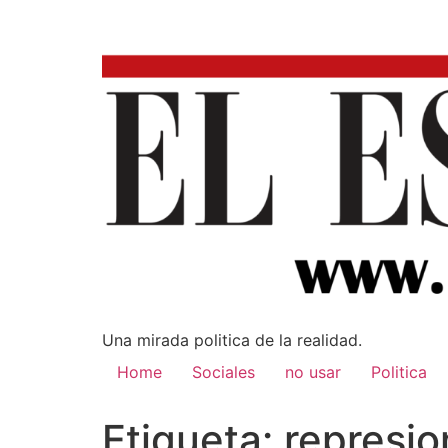
Una mirada poli­tica de la realidad.
Home
Sociales
no usar
Politica
Etiqueta:
represion