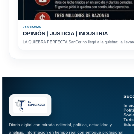
05/08/2026
OPINIÓN | JUSTICIA | INDUSTRIA
LA QUIEBRA PERFECTA SanCor no llegó a la quiebra: la llevaron
SEC
Inici
Polít
Soci
Turi
Educ
Diario digital con mirada editorial, política, actualidad y
análisis. Información en tiempo real con enfoque profesional