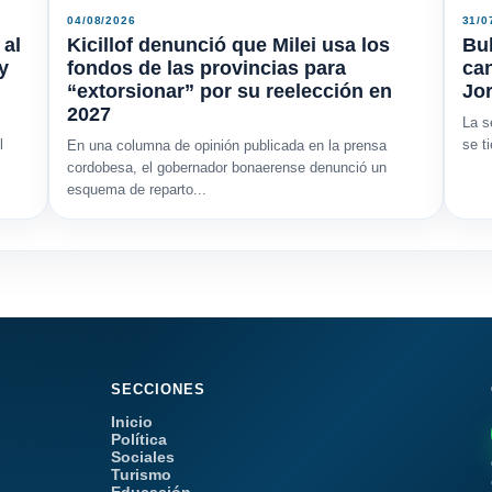
04/08/2026
31/0
 al
Kicillof denunció que Milei usa los
Bu
y
fondos de las provincias para
ca
“extorsionar” por su reelección en
Jor
2027
La s
l
se t
En una columna de opinión publicada en la prensa
cordobesa, el gobernador bonaerense denunció un
esquema de reparto...
SECCIONES
Inicio
Política
Sociales
Turismo