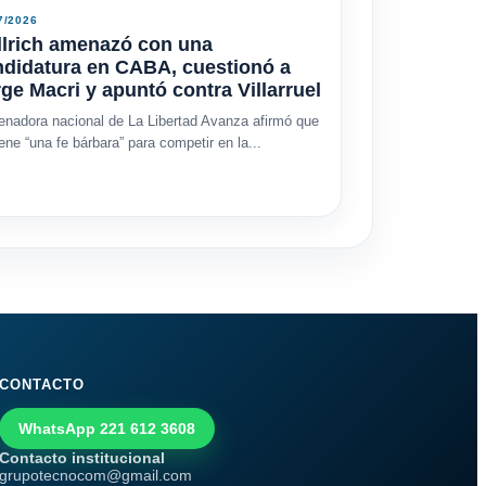
7/2026
llrich amenazó con una
ndidatura en CABA, cuestionó a
ge Macri y apuntó contra Villarruel
enadora nacional de La Libertad Avanza afirmó que
iene “una fe bárbara” para competir en la...
CONTACTO
WhatsApp 221 612 3608
Contacto institucional
grupotecnocom@gmail.com