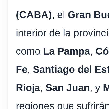
(CABA)
, el
Gran Bue
interior de la provinc
como
La Pampa
,
Có
Fe
,
Santiago del Es
Rioja
,
San Juan
, y
regiones que sufrirán