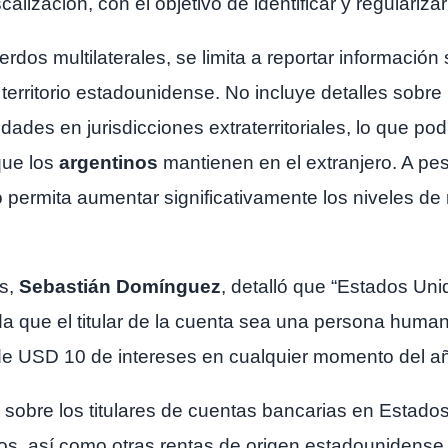
lización, con el objetivo de identificar y regularizar
erdos multilaterales, se limita a reportar información 
 territorio estadounidense. No incluye detalles sobre
ades en jurisdicciones extraterritoriales, lo que podr
 que los
argentinos
mantienen en el extranjero. A pesa
permita aumentar significativamente los niveles de r
os,
Sebastián Domínguez
, detalló que “Estados Un
a que el titular de la cuenta sea una persona human
 USD 10 de intereses en cualquier momento del añ
 sobre los titulares de cuentas bancarias en Estado
dos, así como otras rentas de origen estadounidense