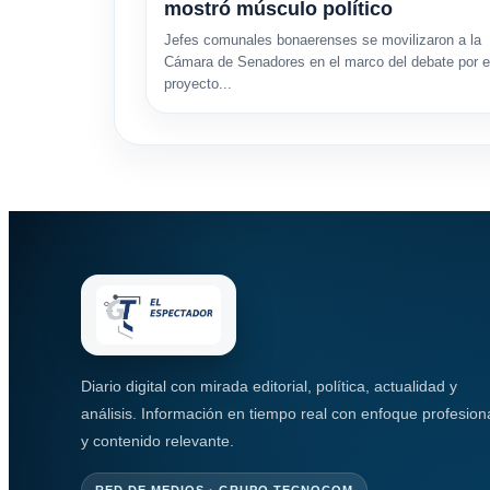
mostró músculo político
Jefes comunales bonaerenses se movilizaron a la
Cámara de Senadores en el marco del debate por e
proyecto...
Diario digital con mirada editorial, política, actualidad y
análisis. Información en tiempo real con enfoque profesion
y contenido relevante.