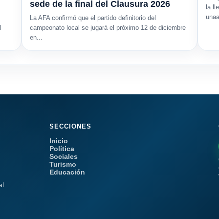
sede de la final del Clausura 2026
la l
unaa
La AFA confirmó que el partido definitorio del
l
campeonato local se jugará el próximo 12 de diciembre
en...
SECCIONES
Inicio
Política
Sociales
Turismo
Educación
al