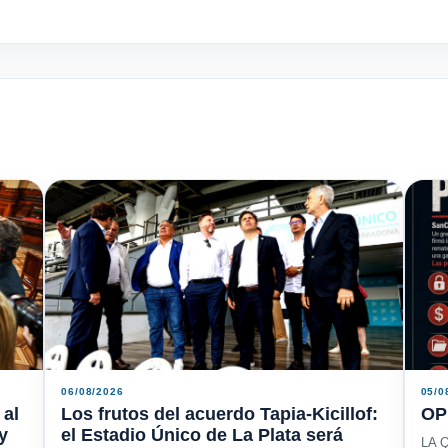
06/08/2026
05/0
 al
Los frutos del acuerdo Tapia-Kicillof:
OP
y
el Estadio Único de La Plata será
LA Q