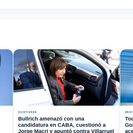
31/07/2026
29/0
Bullrich amenazó con una
Tod
candidatura en CABA, cuestionó a
Gob
Jorge Macri y apuntó contra Villarruel
ace