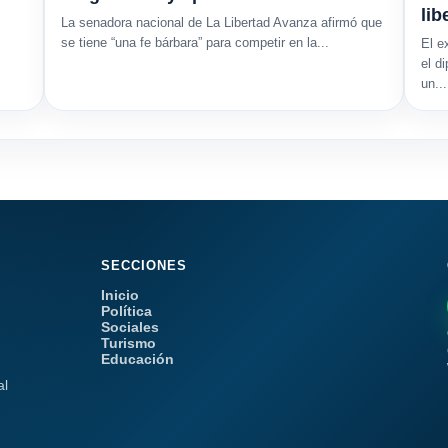
lib
La senadora nacional de La Libertad Avanza afirmó que
se tiene “una fe bárbara” para competir en la...
El e
el d
un...
SECCIONES
Inicio
Política
Sociales
Turismo
Educación
al