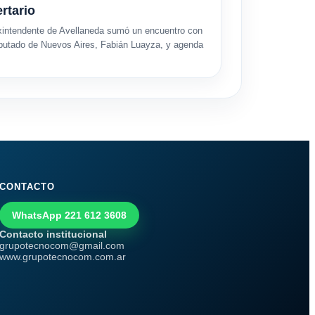
ertario
xintendente de Avellaneda sumó un encuentro con
iputado de Nuevos Aires, Fabián Luayza, y agenda
CONTACTO
WhatsApp 221 612 3608
Contacto institucional
grupotecnocom@gmail.com
www.grupotecnocom.com.ar