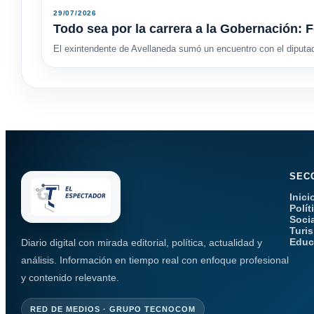
29/07/2026
Todo sea por la carrera a la Gobernación: F
El exintendente de Avellaneda sumó un encuentro con el diputa
SEC
Inici
Polít
Soci
Turi
Educ
Diario digital con mirada editorial, política, actualidad y
análisis. Información en tiempo real con enfoque profesional
y contenido relevante.
RED DE MEDIOS · GRUPO TECNOCOM