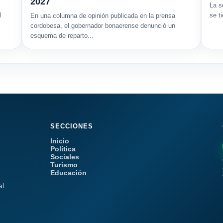
2027
La s
l
se t
En una columna de opinión publicada en la prensa
cordobesa, el gobernador bonaerense denunció un
esquema de reparto...
SECCIONES
Inicio
Política
Sociales
Turismo
Educación
al