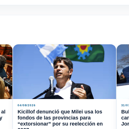
04/08/2026
31/0
 al
Kicillof denunció que Milei usa los
Bu
y
fondos de las provincias para
ca
“extorsionar” por su reelección en
Jor