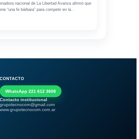
enadora nacional de La Libertad Avanza afirmó que
iene “una fe bárbara” para competir en la...
CONTACTO
WhatsApp 221 612 3608
Contacto institucional
grupotecnocom@gmail.com
www.grupotecnocom.com.ar