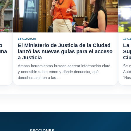
15/12/2025
10/1
o
El Ministerio de Justicia de la Ciudad
La 
una
lanzó las nuevas guías para el acceso
Sup
a Justicia
Ci
Ambas herramientas buscan acercar información clara
Se c
y accesible sobre cómo y dónde denunciar, qué
Autó
derechos asisten a las...
“Nos 
SECCIONES