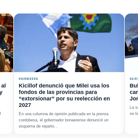
04/08/2026
31/0
 al
Kicillof denunció que Milei usa los
Bu
y
fondos de las provincias para
ca
“extorsionar” por su reelección en
Jor
2027
La s
l
se t
En una columna de opinión publicada en la prensa
cordobesa, el gobernador bonaerense denunció un
esquema de reparto...