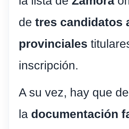
la lista de
Zamora
om
de
tres candidatos 
provinciales
titular
inscripción.
A su vez, hay que d
la
documentación fa