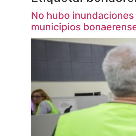
No hubo inundaciones e
municipios bonaerens