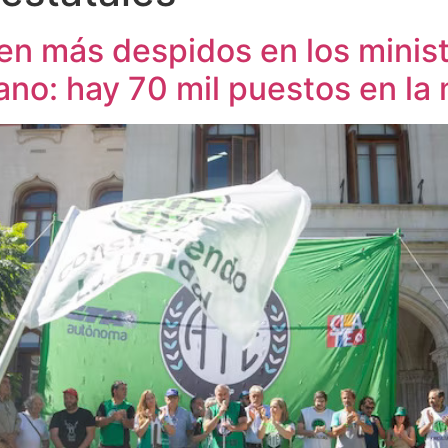
n más despidos en los minist
ano: hay 70 mil puestos en la 