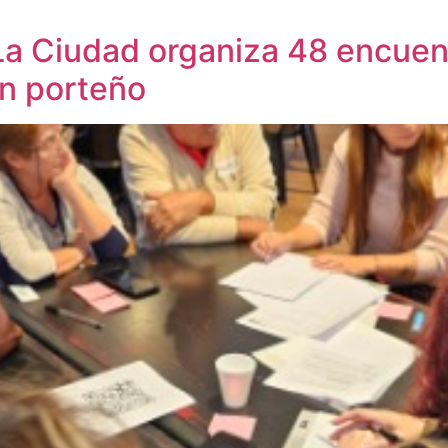
 La Ciudad organiza 48 encuen
ón porteño