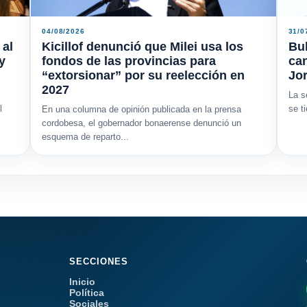
04/08/2026
31/0
 al
Kicillof denunció que Milei usa los
Bu
y
fondos de las provincias para
ca
“extorsionar” por su reelección en
Jor
2027
La s
l
se t
En una columna de opinión publicada en la prensa
cordobesa, el gobernador bonaerense denunció un
esquema de reparto...
SECCIONES
Inicio
Política
Sociales