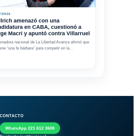
7/2026
llrich amenazó con una
ndidatura en CABA, cuestionó a
ge Macri y apuntó contra Villarruel
enadora nacional de La Libertad Avanza afirmó que
iene “una fe bárbara” para competir en la...
CONTACTO
WhatsApp 221 612 3608