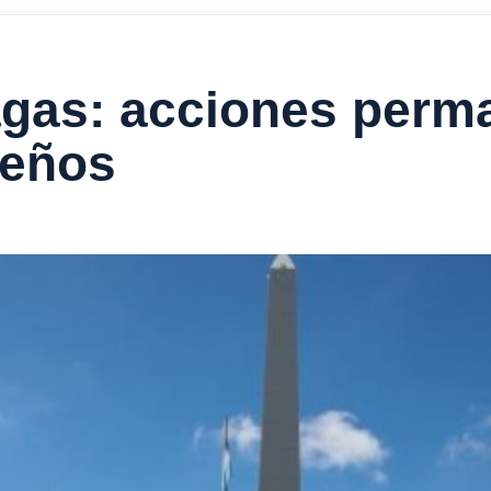
agas: acciones perm
teños