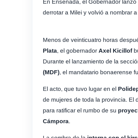
En Ensenada, el Gobernador lanzó la
derrotar a Milei y volvió a nombrar a
Menos de veinticuatro horas despu
Plata
, el gobernador
Axel Kicillof
bu
Durante el lanzamiento de la secci
(MDF)
, el mandatario bonaerense f
El acto, que tuvo lugar en el
Polide
de mujeres de toda la provincia. E
para ratificar el rumbo de su
proyec
Cámpora
.
La sombra de la
interna con el ki