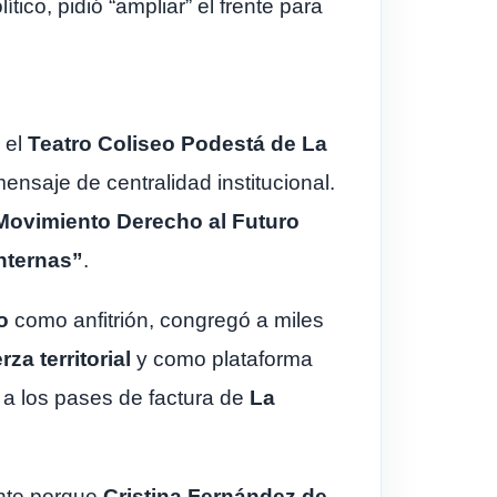
co, pidió “ampliar” el frente para
 el
Teatro Coliseo Podestá de La
ensaje de centralidad institucional.
Movimiento Derecho al Futuro
nternas”
.
o
como anfitrión, congregó a miles
za territorial
y como plataforma
o a los pases de factura de
La
ente porque
Cristina Fernández de