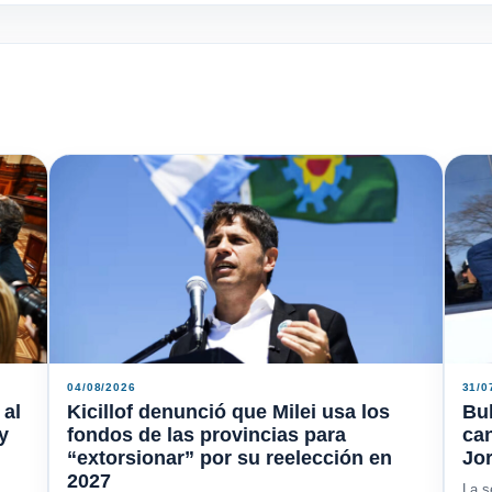
04/08/2026
31/0
 al
Kicillof denunció que Milei usa los
Bu
y
fondos de las provincias para
ca
“extorsionar” por su reelección en
Jor
2027
La s