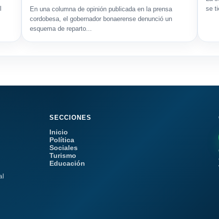
l
se t
En una columna de opinión publicada en la prensa
cordobesa, el gobernador bonaerense denunció un
esquema de reparto...
SECCIONES
Inicio
Política
Sociales
Turismo
Educación
al