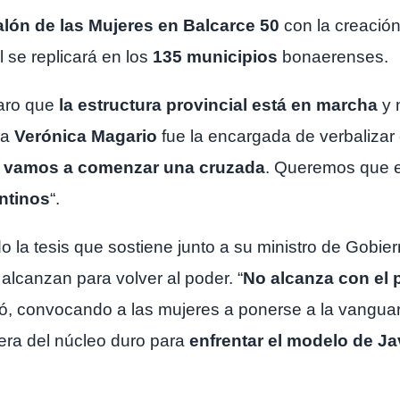
lón de las Mujeres en Balcarce 50
con la creació
al se replicará en los
135 municipios
bonaerenses.
aro que
la estructura provincial está en marcha
y 
ra
Verónica Magario
fue la encargada de verbalizar 
 vamos a comenzar una cruzada
. Queremos que 
ntinos
“.
 la tesis que sostiene junto a su ministro de Gobier
 alcanzan para volver al poder. “
No alcanza con el 
stió, convocando a las mujeres a ponerse a la vangu
era del núcleo duro para
enfrentar el modelo de Jav