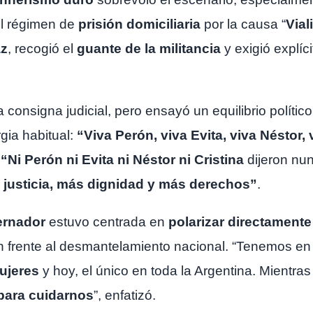
el régimen de
prisión domiciliaria
por la causa “
Vial
az
, recogió el
guante de la militancia
y exigió explí
 consigna judicial, pero ensayó un equilibrio político
gia habitual:
“Viva Perón, viva Evita, viva Néstor, 
:
“Ni Perón ni Evita ni Néstor ni Cristina
dijeron nu
justicia, más dignidad y más derechos”
.
ernador
estuvo centrada en
polarizar directament
ón frente al desmantelamiento nacional. “Tenemos en
Mujeres
y hoy, el único en toda la Argentina. Mientra
 para cuidarnos
”, enfatizó.