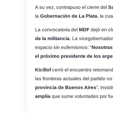
A su vez, contrapuso el cierre del
Sa
la
Gobernación de La Plata
, la cu
La convocatoria del
MDF
dejó en cl
de la militancia
. La vicegobernado
espacio sin eufemismos: “
Nosotras
el próximo presidente de los arge
Kicillof
cerró el encuentro retomando
las fronteras actuales del partido no
provincia de Buenos Aires
”, insi
amplia
que sume voluntades por fu