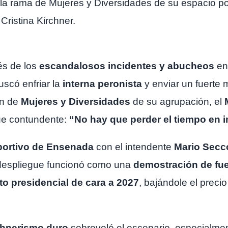
 rama de Mujeres y Diversidades de su espacio políti
 Cristina Kirchner.
és de los
escandalosos incidentes y abucheos
en
scó enfriar la
interna peronista
y enviar un fuerte m
ón de
Mujeres y Diversidades
de su agrupación, el
ue contundente:
“No hay que perder el tiempo en i
portivo de Ensenada
con el intendente
Mario Secc
l despliegue funcionó como una
demostración de fuer
to presidencial de cara a 2027
, bajándole el preci
rchnerismo duro
sobrevoló el escenario, especialm