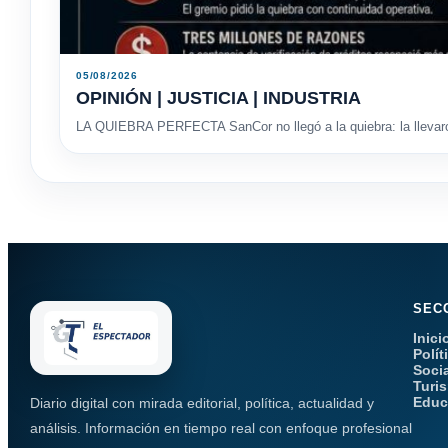
05/08/2026
OPINIÓN | JUSTICIA | INDUSTRIA
LA QUIEBRA PERFECTA SanCor no llegó a la quiebra: la llevaron
SEC
Inici
Polít
Soci
Turi
Educ
Diario digital con mirada editorial, política, actualidad y
análisis. Información en tiempo real con enfoque profesional