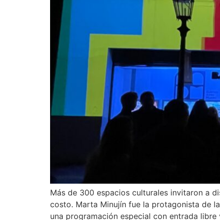
Más de 300 espacios culturales invitaron a d
costo. Marta Minujín fue la protagonista de l
una programación especial con entrada libre 